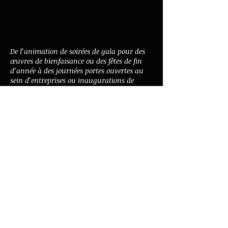
De l’animation de soirées de gala pour des
œuvres de bienfaisance ou des fêtes de fin
d’année à des journées portes ouvertes au
sein d’entreprises ou inaugurations de
bâtiments, le band propose des prestations,
à titre privé, susceptibles de s'inscrire dans
des contextes très divers. Nombre de
moments sont également proposés au
public, notamment lors de fêtes de musique,
de comptoirs ou lors du traditionnel concert
annuel donné à l’Univers@lle de Châtel-St-
Denis.
N'hésitez pas à nous contacter, dès à
présent, pour organiser votre événement!
Plus d'info >
© 2026 par Eagle's Variety big band